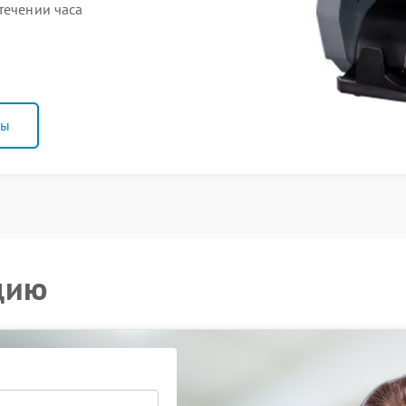
течении часа
ны
цию