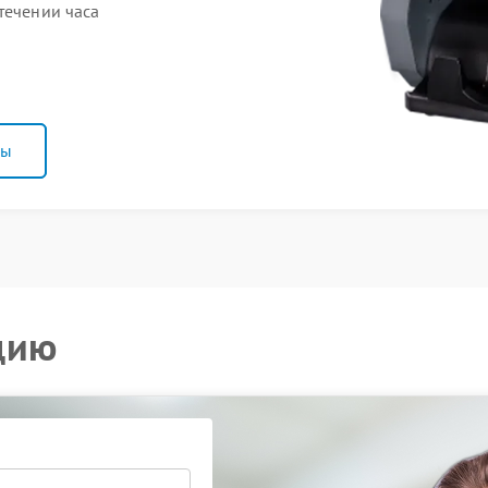
течении часа
ны
цию