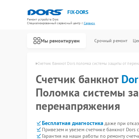
FIX-DORS
Ремонт устройств Dors
Специализированный cервисный центр г.
Саранск
Мы ремонтируем
Срочный ремонт
Це
Ремонт счетчиков банкнот Dors
нот Dors в Саранске
Счетчик банкнот Dors поломка системы защиты от пере
Счетчик банкнот
Dor
Поломка системы з
перенапряжения
Бесплатная диагностика
даже при отказ
Привезем и увезем счетчике банкнот Dors 
Гарантия на наши работы по ремонту счетч