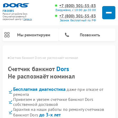
+7 (800) 301-55-83
Ежедневно, с 10:00 до 20:00
FIX-DORS
Ремонт устройств Dors
+7 (800) 301-55-83
Специализированный
cервисный центр г.
Саранск
Звонок бесплатный по РФ
Мы ремонтируем
Позвонить
анске
Счетчик банкнот Dors не распознаёт номинал
Счетчик банкнот
Dors
Не распознаёт номинал
Бесплатная диагностика
даже при отказе от
ремонта
Привезем и увезем счетчике банкнот Dors
собственной доставкой
Гарантия на наши работы по ремонту счетчиков
до 3-х лет
банкнот Dors