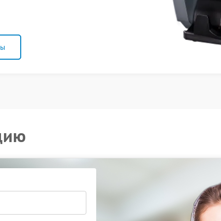
ны
цию