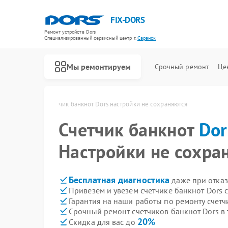
FIX-DORS
Ремонт устройств Dors
Специализированный cервисный центр г.
Саранск
Мы ремонтируем
Срочный ремонт
Це
Ремонт счетчиков банкнот Dors
Dors в Саранске
Счетчик банкнот Dors настройки не сохраняются
Счетчик банкнот
Dor
Настройки не сохра
Бесплатная диагностика
даже при отказ
Привезем и увезем счетчике банкнот Dors 
Гарантия на наши работы по ремонту счетч
Срочный ремонт счетчиков банкнот Dors в 
20%
Скидка для вас до