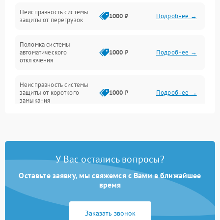
Датчики и распознавание
Неисправность системы
1000 ₽
Подробнее →
защиты от перегрузок
Управление и индикация
Поломка системы
автоматического
1000 ₽
Подробнее →
Шум и механика
отключения
Неисправность системы
защиты от короткого
1000 ₽
Подробнее →
замыкания
Повреждение системы
1000 ₽
Подробнее →
защиты от перегрева
У Вас остались вопросы?
Неисправность системы
защиты от
1000 ₽
Подробнее →
перенапряжения
Оставьте заявку, мы свяжемся с Вами в ближайшее
время
Неисправность системы
1000 ₽
Подробнее →
защиты от замыкания
Заказать звонок