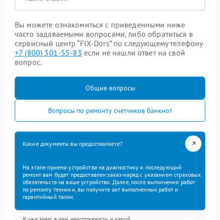
Вы можете ознакомиться с приведенными ниже
часто задаваемыми вопросами, либо обратиться в
сервисный центр “FIX-Dors” по следующему телефону
+7 (800) 301-55-83
если не нашли ответ на свой
вопрос.
Общие вопросы
Вопросы по ремонту счетчиков банкнот
Какие документы вы предоставляете?
На этапе приема устройства на диагностику и последующий
ремонт вам будет предоставлен заказ-наряд с указанием страховых
обязательств на ваше устройство. Далее, после выполнения работ
по ремонту техники, вы получите акт выполненных работ и
гарантийный талон.
Я уже знаю в чем неисправность и какой