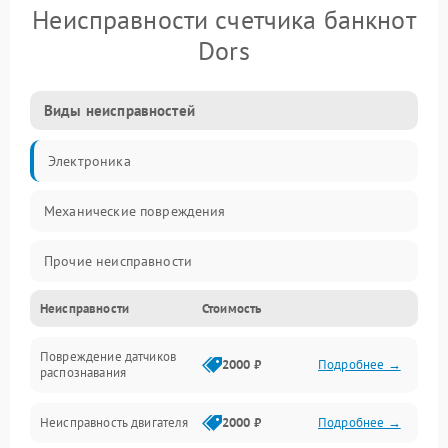
Неисправности счетчика банкнот
Dors
Виды неисправностей
Электроника
Механические повреждения
Прочие неисправности
Неисправности
Стоимость
Включение и работа
Повреждение датчиков
Счёт банкнот
2000 ₽
Подробнее →
распознавания
Подача и приём банкнот
Неисправность двигателя
2000 ₽
Подробнее →