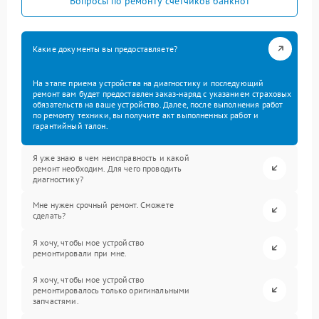
Вопросы по ремонту счетчиков банкнот
Какие документы вы предоставляете?
На этапе приема устройства на диагностику и последующий
ремонт вам будет предоставлен заказ-наряд с указанием страховых
обязательств на ваше устройство. Далее, после выполнения работ
по ремонту техники, вы получите акт выполненных работ и
гарантийный талон.
Я уже знаю в чем неисправность и какой
ремонт необходим. Для чего проводить
диагностику?
Мне нужен срочный ремонт. Сможете
сделать?
Я хочу, чтобы мое устройство
ремонтировали при мне.
Я хочу, чтобы мое устройство
ремонтировалось только оригинальными
запчастями.