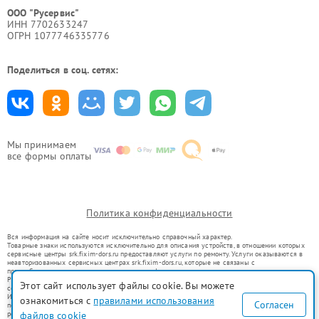
ООО "Русервис"
ИНН 7702633247
ОГРН 1077746335776
Поделиться в соц. сетях:
Мы принимаем
все формы оплаты
Политика конфиденциальности
Вся информация на сайте носит исключительно справочный характер.
Товарные знаки используются исключительно для описания устройств, в отношении которых
сервисные центры srk.fixim-dors.ru предоставляют услуги по ремонту. Услуги оказываются в
неавторизованных сервисных центрах srk.fixim-dors.ru, которые не связаны с
правообладателями товарных знаков или их официальными представителями.
Ремонт осуществляется для устройств, уже введенных в гражданский оборот в соответствии
Этот сайт использует файлы cookie. Вы можете
со статьей 1487 ГК РФ.
Использование товарных знаков не преследует цели индивидуализации услуг или введения
ознакомиться с
правилами использования
Согласен
потребителей в заблуждение, а служит для информирования о предоставляемых услугах по
файлов cookie
ремонту техники указанных брендов.